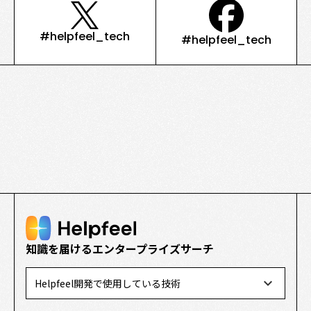
#helpfeel_tech
#helpfeel_tech
知識を届けるエンタープライズサーチ
keyboard_arrow_up
Helpfeel開発で使用している技術